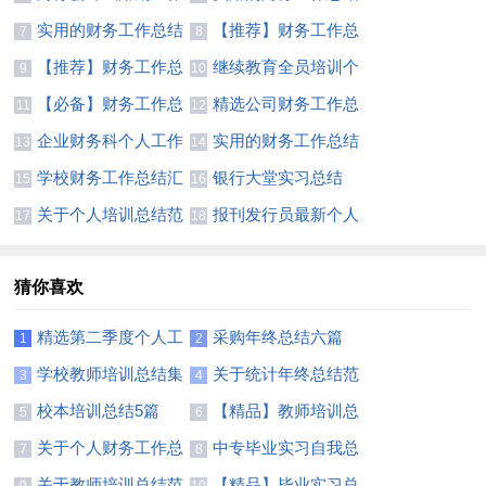
总结
模板集合九篇
实用的财务工作总结
【推荐】财务工作总
7
8
模板汇编7篇
结汇编8篇
【推荐】财务工作总
继续教育全员培训个
9
10
结模板锦集8篇
人达标总结
【必备】财务工作总
精选公司财务工作总
11
12
结范文合集6篇
结4篇
企业财务科个人工作
实用的财务工作总结
13
14
总结
汇编7篇
学校财务工作总结汇
银行大堂实习总结
15
16
总6篇
关于个人培训总结范
报刊发行员最新个人
17
18
文汇总5篇
年度总结范文
猜你喜欢
精选第二季度个人工
采购年终总结六篇
1
2
作总结4篇
学校教师培训总结集
关于统计年终总结范
3
4
锦十篇
文锦集10篇
校本培训总结5篇
【精品】教师培训总
5
6
结范文集锦六篇
关于个人财务工作总
中专毕业实习自我总
7
8
结范文汇编7篇
结800字
关于教师培训总结范
【精品】毕业实习总
9
10