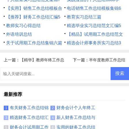
篇
【实用】销售工作总结模板合
电话销售工作总结模板集锦6
集8篇
【推荐】财务工作总结汇编5
篇
教育实习总结三篇
篇
教师实习心得总结
精选毕业实习总结范文汇编5
外语培训总结
篇
【精品】试用期工作总结范文
关于试用期工作总结集锦六篇
汇总九篇
精选会计师事务所实习总结3
篇
上一篇：
【精华】教师年终工作总
下一篇：
半年度教师工作总结
结锦集10篇
最新推荐
有关财务工作总结锦
财务会计个人年终工
1
2
集十篇
作总结
精选财务工作总结汇
新人财务工作总结与
3
4
编五篇
计划
财务会计试用期工作
实用的财务工作总结
5
6