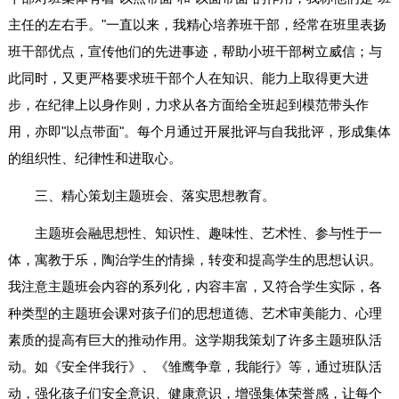
主任的左右手。"一直以来，我精心培养班干部，经常在班里表扬
班干部优点，宣传他们的先进事迹，帮助小班干部树立威信；与
此同时，又更严格要求班干部个人在知识、能力上取得更大进
步，在纪律上以身作则，力求从各方面给全班起到模范带头作
用，亦即"以点带面"。每个月通过开展批评与自我批评，形成集体
的组织性、纪律性和进取心。
三、精心策划主题班会、落实思想教育。
主题班会融思想性、知识性、趣味性、艺术性、参与性于一
体，寓教于乐，陶治学生的情操，转变和提高学生的思想认识。
我注意主题班会内容的系列化，内容丰富，又符合学生实际，各
种类型的主题班会课对孩子们的思想道德、艺术审美能力、心理
素质的提高有巨大的推动作用。这学期我策划了许多主题班队活
动。如《安全伴我行》、《雏鹰争章，我能行》等，通过班队活
动，强化孩子们安全意识、健康意识，增强集体荣誉感，让每个