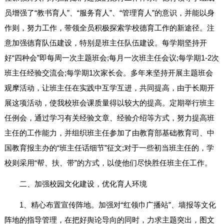
员增强了“教书育人”、“服务育人”、“管理育人”的意识，并能以身
作则，努力工作，带领全员积极探索学校德育工作的新途径。注
意加强德育队伍建设，特别是班主任队伍建设。每学期坚持开
好“四种会”即每周一次主题班会;每月一次班主任会议;每学期1-2次
班主任经验交流会;每学期1次家长会。多年来坚持开展主题班会
观摩活动，让班主任在实践中互学互进，共同提高，由于长期开
展这项活动，使我校班会课质量得以较大的提高。定期举行班主
任例会，通过学习有关经验文章、经验介绍等方式，努力提高班
主任的工作能力，并组织班主任参加了由教育部基础教育司、中
国教育报主办的“班主任话细节”征文;对于一些初当班主任的，学
校则采用“帮、扶、带”的方式，以使他们尽快胜任班主任工作。
二、加强校园文化建设，优化育人环境
1、精心布置宣传阵地。加强对“红领巾广播站”、墙报等文化
阵地的指导管理，在把好舆论导向的同时，力求主题突出，图文