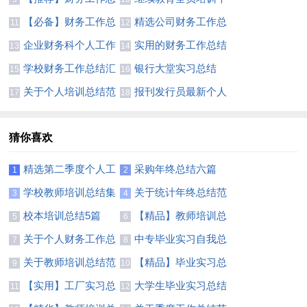
结模板锦集8篇
人达标总结
【必备】财务工作总
精选公司财务工作总
11
12
结范文合集6篇
结4篇
企业财务科个人工作
实用的财务工作总结
13
14
总结
汇编7篇
学校财务工作总结汇
银行大堂实习总结
15
16
总6篇
关于个人培训总结范
报刊发行员最新个人
17
18
文汇总5篇
年度总结范文
猜你喜欢
精选第二季度个人工
采购年终总结六篇
1
2
作总结4篇
学校教师培训总结集
关于统计年终总结范
3
4
锦十篇
文锦集10篇
校本培训总结5篇
【精品】教师培训总
5
6
结范文集锦六篇
关于个人财务工作总
中专毕业实习自我总
7
8
结范文汇编7篇
结800字
关于教师培训总结范
【精品】毕业实习总
9
10
文合集6篇
结2篇
【实用】工厂实习总
大学生毕业实习总结
11
12
结四篇
800字