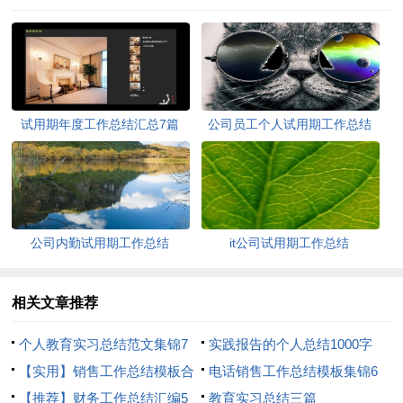
试用期年度工作总结汇总7篇
公司员工个人试用期工作总结
公司内勤试用期工作总结
it公司试用期工作总结
相关文章推荐
个人教育实习总结范文集锦7
实践报告的个人总结1000字
篇
【实用】销售工作总结模板合
电话销售工作总结模板集锦6
集8篇
【推荐】财务工作总结汇编5
篇
教育实习总结三篇