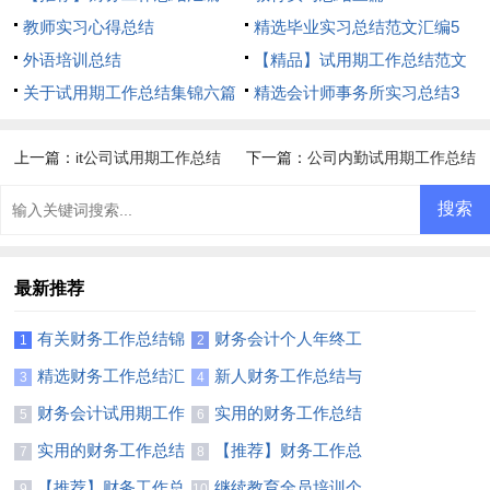
篇
教师实习心得总结
精选毕业实习总结范文汇编5
外语培训总结
篇
【精品】试用期工作总结范文
关于试用期工作总结集锦六篇
汇总九篇
精选会计师事务所实习总结3
篇
上一篇：
it公司试用期工作总结
下一篇：
公司内勤试用期工作总结
最新推荐
有关财务工作总结锦
财务会计个人年终工
1
2
集十篇
作总结
精选财务工作总结汇
新人财务工作总结与
3
4
编五篇
计划
财务会计试用期工作
实用的财务工作总结
5
6
总结
模板集合九篇
实用的财务工作总结
【推荐】财务工作总
7
8
模板汇编7篇
结汇编8篇
【推荐】财务工作总
继续教育全员培训个
9
10