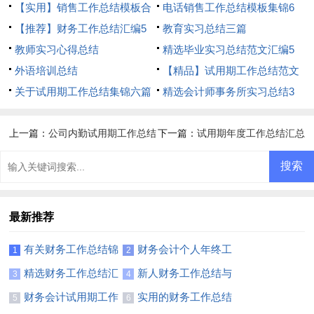
篇
【实用】销售工作总结模板合
电话销售工作总结模板集锦6
集8篇
【推荐】财务工作总结汇编5
篇
教育实习总结三篇
篇
教师实习心得总结
精选毕业实习总结范文汇编5
外语培训总结
篇
【精品】试用期工作总结范文
关于试用期工作总结集锦六篇
汇总九篇
精选会计师事务所实习总结3
篇
上一篇：
公司内勤试用期工作总结
下一篇：
试用期年度工作总结汇总
7篇
最新推荐
有关财务工作总结锦
财务会计个人年终工
1
2
集十篇
作总结
精选财务工作总结汇
新人财务工作总结与
3
4
编五篇
计划
财务会计试用期工作
实用的财务工作总结
5
6