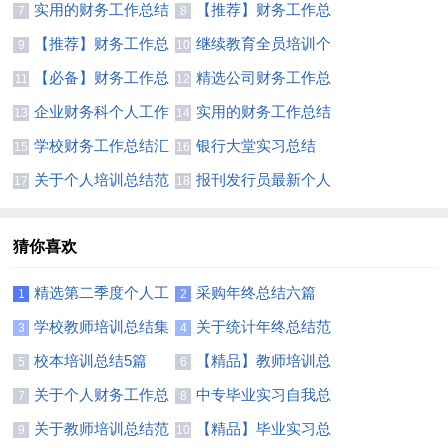
总结
模板集合九篇
实用的财务工作总结
【推荐】财务工作总
7
8
模板汇编7篇
结汇编8篇
【推荐】财务工作总
继续教育全员培训个
9
10
结模板锦集8篇
人达标总结
【必备】财务工作总
精选公司财务工作总
11
12
结范文合集6篇
结4篇
企业财务科个人工作
实用的财务工作总结
13
14
总结
汇编7篇
学校财务工作总结汇
银行大堂实习总结
15
16
总6篇
关于个人培训总结范
报刊发行员最新个人
17
18
文汇总5篇
年度总结范文
猜你喜欢
精选第二季度个人工
采购年终总结六篇
1
2
作总结4篇
学校教师培训总结集
关于统计年终总结范
3
4
锦十篇
文锦集10篇
校本培训总结5篇
【精品】教师培训总
5
6
结范文集锦六篇
关于个人财务工作总
中专毕业实习自我总
7
8
结范文汇编7篇
结800字
关于教师培训总结范
【精品】毕业实习总
9
10